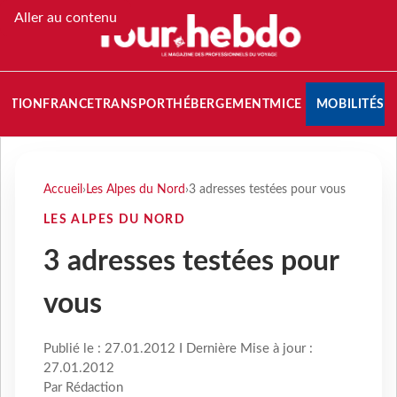
Aller au contenu
NATION
FRANCE
TRANSPORT
HÉBERGEMENT
MICE
MOBILITÉS
Accueil
›
Les Alpes du Nord
›
3 adresses testées pour vous
LES ALPES DU NORD
3 adresses testées pour
vous
Publié le : 27.01.2012 I Dernière Mise à jour :
27.01.2012
Par Rédaction