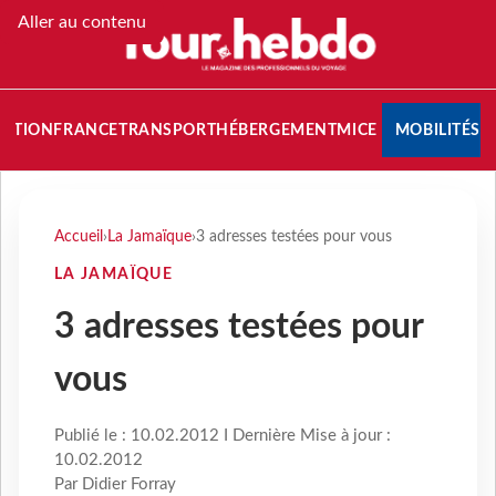
Aller au contenu
NATION
FRANCE
TRANSPORT
HÉBERGEMENT
MICE
MOBILITÉS
Accueil
›
La Jamaïque
›
3 adresses testées pour vous
LA JAMAÏQUE
3 adresses testées pour
vous
Publié le : 10.02.2012 I Dernière Mise à jour :
10.02.2012
Par Didier Forray