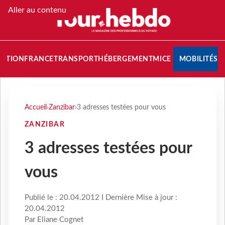
Aller au contenu
NATION
FRANCE
TRANSPORT
HÉBERGEMENT
MICE
MOBILITÉS
Accueil
›
Zanzibar
›
3 adresses testées pour vous
ZANZIBAR
3 adresses testées pour
vous
Publié le : 20.04.2012 I Dernière Mise à jour :
20.04.2012
Par Eliane Cognet