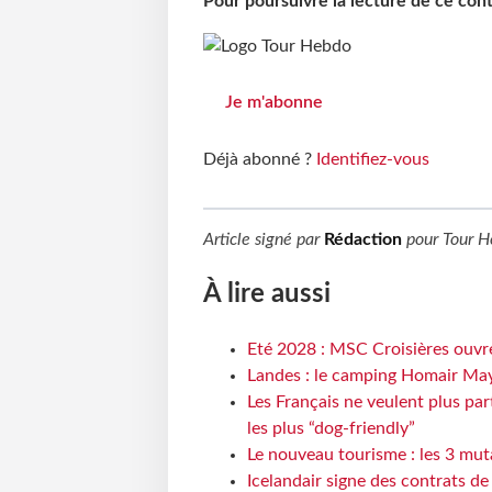
Pour poursuivre la lecture de ce co
Je m'abonne
Déjà abonné ?
Identifiez-vous
Article signé par
Rédaction
pour
Tour H
À lire aussi
Eté 2028 : MSC Croisières ouvre
Landes : le camping Homair May
Les Français ne veulent plus par
les plus “dog-friendly”
Le nouveau tourisme : les 3 mut
Icelandair signe des contrats d