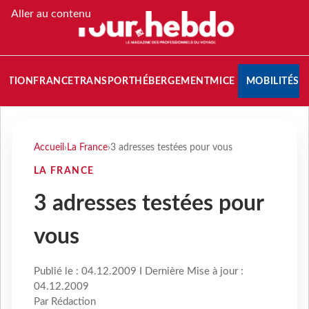
Aller au contenu
NATION
FRANCE
TRANSPORT
HÉBERGEMENT
MICE
MOBILITÉS
Accueil
›
La France
›
3 adresses testées pour vous
LA FRANCE
3 adresses testées pour
vous
Publié le : 04.12.2009 I Dernière Mise à jour :
04.12.2009
Par Rédaction