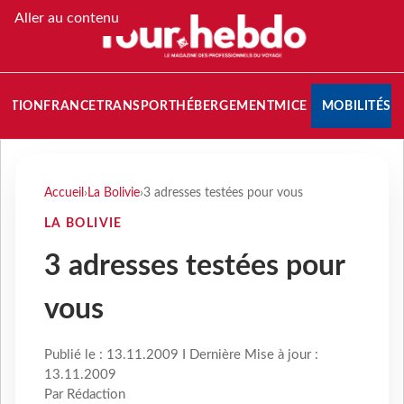
Aller au contenu
NATION
FRANCE
TRANSPORT
HÉBERGEMENT
MICE
MOBILITÉS
Accueil
›
La Bolivie
›
3 adresses testées pour vous
LA BOLIVIE
3 adresses testées pour
vous
Publié le : 13.11.2009 I Dernière Mise à jour :
13.11.2009
Par Rédaction