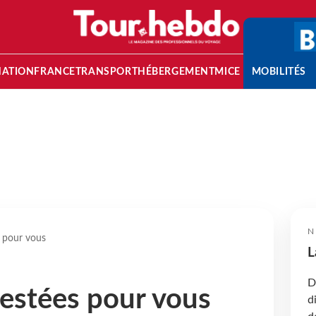
NATION
FRANCE
TRANSPORT
HÉBERGEMENT
MICE
MOBILITÉS
N
s pour vous
L
D
testées pour vous
d