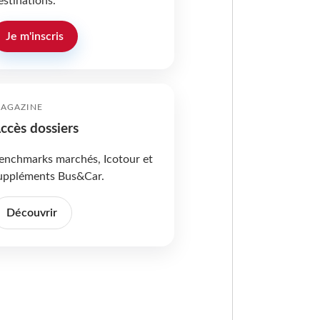
estinations.
Je m'inscris
AGAZINE
ccès dossiers
enchmarks marchés, Icotour et
uppléments Bus&Car.
Découvrir