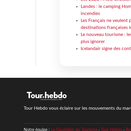
Landes : le camping Hom
incendies
Les Français ne veulent p
destinations françaises l
Le nouveau tourisme : le
plus ignorer
Icelandair signe des con
Tour Hebdo vous éclaire sur les mouvements du march
Notre équipe :
Le Quotidien du Tourisme
·
Tour Hebdo
·
Bu