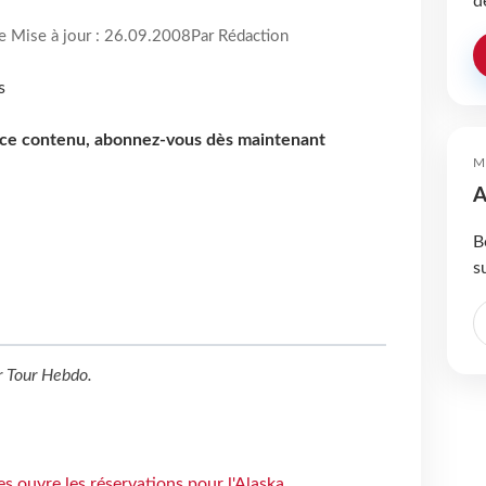
d
re Mise à jour : 26.09.2008
Par Rédaction
e ce contenu, abonnez-vous dès maintenant
M
A
B
s
r
Tour Hebdo
.
s ouvre les réservations pour l'Alaska