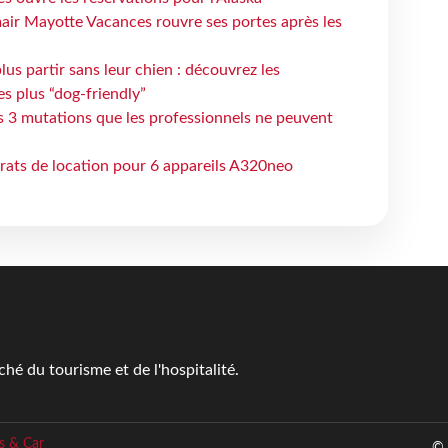
air Mayotte Vacances rouvre ses portes après les
lus partir sans leur chien : découvrez les
es plus “dog-friendly”
s 3 mutations que les professionnels ne peuvent
trats de location pour 6 appareils A320neo
é du tourisme et de l'hospitalité.
s & Car
© 