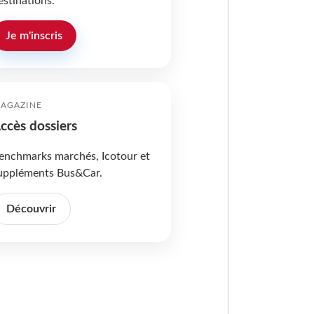
estinations.
Je m'inscris
AGAZINE
ccès dossiers
enchmarks marchés, Icotour et
uppléments Bus&Car.
Découvrir