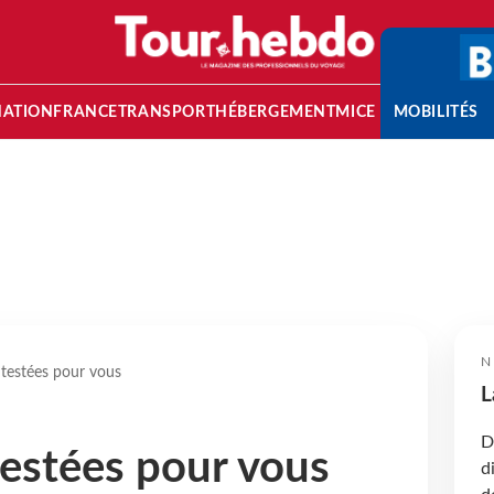
NATION
FRANCE
TRANSPORT
HÉBERGEMENT
MICE
MOBILITÉS
N
 testées pour vous
L
D
testées pour vous
d