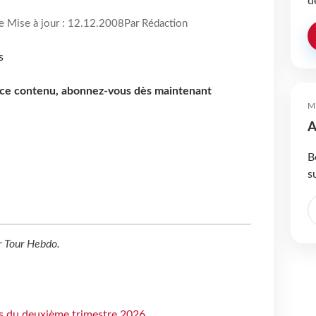
d
re Mise à jour : 12.12.2008
Par Rédaction
e ce contenu, abonnez-vous dès maintenant
M
A
B
s
r
Tour Hebdo
.
ts du deuxième trimestre 2026