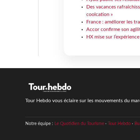
Des vacances rafraîchiss
coolcation »
France : améliorer les tr
Accor confirme son agil
HX mise sur l’expérience
Tour Hebdo vous éclaire sur les mouvements du march
Notre équipe :
Le Quotidien du Tourisme
·
Tour Hebdo
·
Bu