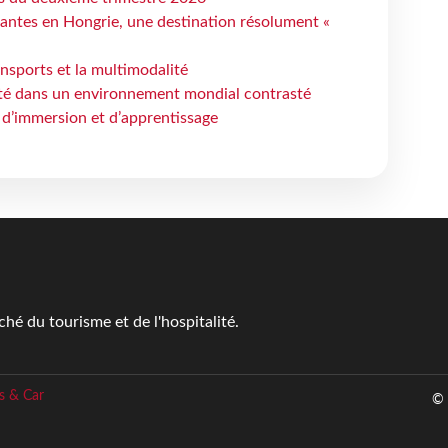
antes en Hongrie, une destination résolument «
ansports et la multimodalité
ité dans un environnement mondial contrasté
 d’immersion et d’apprentissage
é du tourisme et de l'hospitalité.
s & Car
© 