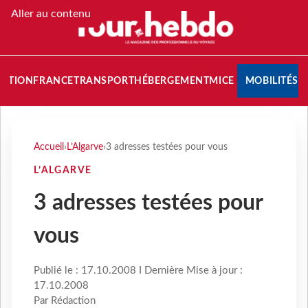
Aller au contenu
NATION
FRANCE
TRANSPORT
HÉBERGEMENT
MICE
MOBILITÉS
Accueil
›
L’Algarve
›
3 adresses testées pour vous
L’ALGARVE
3 adresses testées pour
vous
Publié le : 17.10.2008 I Dernière Mise à jour :
17.10.2008
Par Rédaction