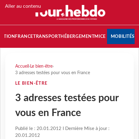
Aller au contenu
NATION
FRANCE
TRANSPORT
HÉBERGEMENT
MICE
MOBILITÉS
Accueil
›
Le bien-être
›
3 adresses testées pour vous en France
LE BIEN-ÊTRE
3 adresses testées pour
vous en France
Publié le : 20.01.2012 I Dernière Mise à jour :
20.01.2012