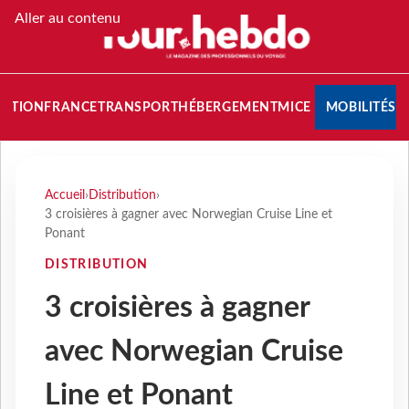
Aller au contenu
NATION
FRANCE
TRANSPORT
HÉBERGEMENT
MICE
MOBILITÉS
Accueil
›
Distribution
›
3 croisières à gagner avec Norwegian Cruise Line et
Ponant
DISTRIBUTION
3 croisières à gagner
avec Norwegian Cruise
Line et Ponant