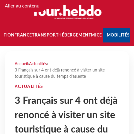
Aller au contenu
NATION
FRANCE
TRANSPORT
HÉBERGEMENT
MICE
MOBILITÉS
Accueil
›
Actualités
›
3 Français sur 4 ont déjà renoncé à visiter un site
touristique à cause du temps d’attente
ACTUALITÉS
3 Français sur 4 ont déjà
renoncé à visiter un site
touristique à cause du