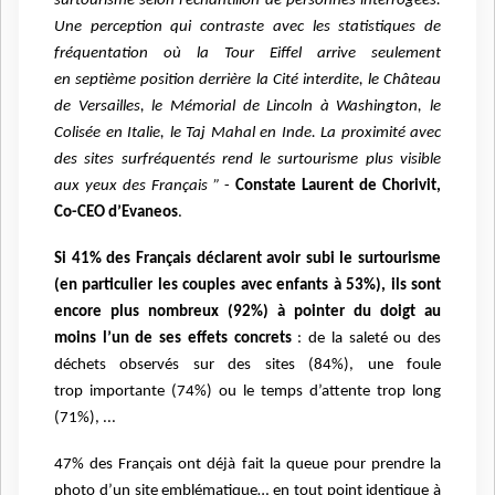
surtourisme selon l’échantillon de personnes interrogées.
Une perception
qui contraste avec les statistiques de
fréquentation où la Tour Eiffel arrive seulement
en
septième position derrière la Cité interdite, le Château
de Versailles, le Mémorial de Lincoln à
Washington, le
Colisée en Italie, le Taj Mahal en Inde. La proximité avec
des sites surfréquentés rend le surtourisme plus visible
aux yeux des Français ”
-
Constate Laurent de
Chorivit,
Co-CEO d’Evaneos
.
Si 41% des Français déclarent avoir subi le surtourisme
(en particulier les couples avec
enfants à 53%), ils sont
encore plus nombreux (92%) à pointer du doigt au
moins l’un de
ses effets concrets
: de la saleté ou des
déchets observés sur des sites (84%), une foule
trop
importante (74%) ou le temps d’attente trop long
(71%), ...
47% des Français ont déjà fait la queue pour prendre la
photo d’un site
emblématique… en tout point identique à