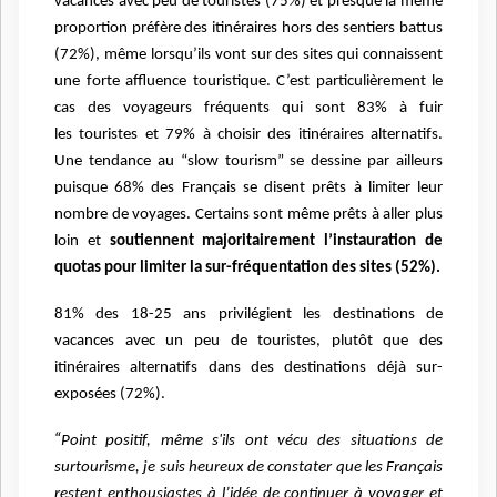
vacances
avec peu de touristes (75%) et presque la même
proportion préfère des itinéraires hors des
sentiers battus
(72%), même lorsqu’ils vont sur des sites qui connaissent
une forte affluence
touristique. C’est particulièrement le
cas des voyageurs fréquents qui sont 83% à fuir
les
touristes et 79% à choisir des itinéraires alternatifs.
Une tendance au “slow tourism” se
dessine par ailleurs
puisque 68% des Français se disent prêts à limiter leur
nombre de
voyages. Certains sont même prêts à aller plus
loin et
soutiennent majoritairement
l’instauration de
quotas pour limiter la sur-fréquentation des sites (52%).
81% des 18-25 ans privilégient les destinations de
vacances avec un peu
de touristes, plutôt que des
itinéraires alternatifs dans des destinations
déjà sur-
exposées (72%).
“
Point positif, même s'ils ont vécu des situations de
surtourisme, je suis heureux de constater
que les Français
restent enthousiastes à l’idée de continuer à voyager et