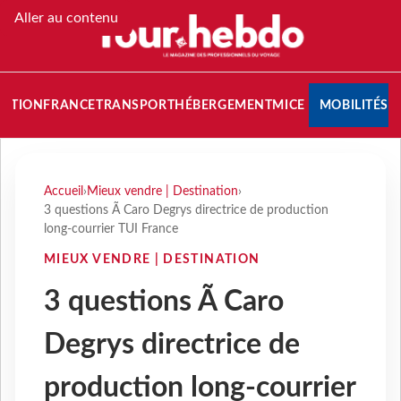
Aller au contenu
NATION
FRANCE
TRANSPORT
HÉBERGEMENT
MICE
MOBILITÉS
Accueil
›
Mieux vendre | Destination
›
3 questions Ã Caro Degrys directrice de production
long-courrier TUI France
MIEUX VENDRE | DESTINATION
3 questions Ã Caro
Degrys directrice de
production long-courrier