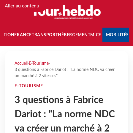
Aller au contenu
NATION
FRANCE
TRANSPORT
HÉBERGEMENT
MICE
MOBILITÉS
Accueil
›
E-Tourisme
›
3 questions à Fabrice Dariot : "La norme NDC va créer
un marché à 2 vitesses"
E-TOURISME
3 questions à Fabrice
Dariot : "La norme NDC
va créer un marché à 2