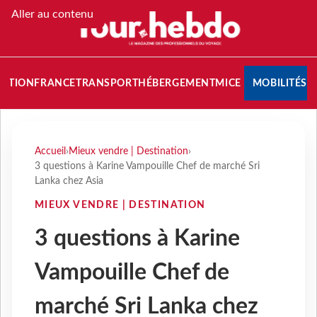
Aller au contenu
NATION
FRANCE
TRANSPORT
HÉBERGEMENT
MICE
MOBILITÉS
Accueil
›
Mieux vendre | Destination
›
3 questions à Karine Vampouille Chef de marché Sri
Lanka chez Asia
MIEUX VENDRE | DESTINATION
3 questions à Karine
Vampouille Chef de
marché Sri Lanka chez