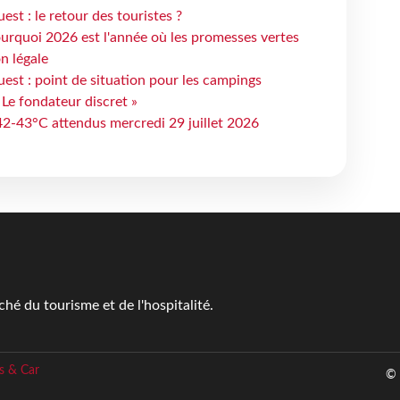
st : le retour des touristes ?
urquoi 2026 est l'année où les promesses vertes
n légale
est : point de situation pour les campings
 Le fondateur discret »
 42-43°C attendus mercredi 29 juillet 2026
é du tourisme et de l'hospitalité.
s & Car
© 