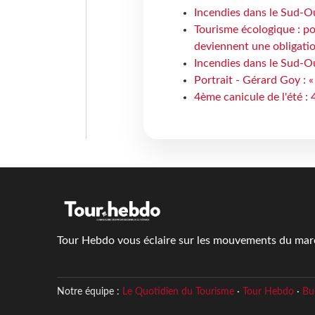
Incendies dans le Sud-Oue
Tourisme écologique : po
deviennent une obligatio
Incendies dans le Sud-Ou
Portrait - Gérard Goy : «
4ème canicule de l'été :
Tour Hebdo vous éclaire sur les mouvements du march
Notre équipe :
Le Quotidien du Tourisme
·
Tour Hebdo
·
Bu