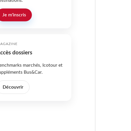
estinations.
Je m'inscris
AGAZINE
ccès dossiers
enchmarks marchés, Icotour et
uppléments Bus&Car.
Découvrir