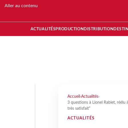
Aller au contenu
ACTUALITÉS
PRODUCTION
DISTRIBUTION
DESTI
Accueil
›
Actualités
›
3 questions à Lionel Rabiet, réélu à
très satisfait"
ACTUALITÉS