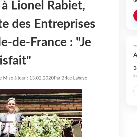
d
à Lionel Rabiet,
ête des Entreprises
e-de-France : "Je
M
A
isfait"
B
s
re Mise à jour : 13.02.2020
Par Brice Lahaye