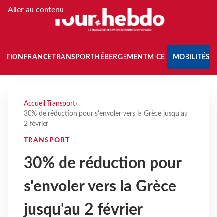
Aller au contenu
NATION
FRANCE
TRANSPORT
HÉBERGEMENT
MICE
MOBILITÉS
Accueil
›
Transport
›
30% de réduction pour s'envoler vers la Grèce jusqu'au
2 février
TRANSPORT
30% de réduction pour
s'envoler vers la Grèce
jusqu'au 2 février