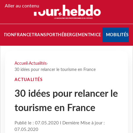
Aller au contenu
NATION
FRANCE
TRANSPORT
HÉBERGEMENT
MICE
MOBILITÉS
Accueil
›
Actualités
›
30 idées pour relancer le tourisme en France
ACTUALITÉS
30 idées pour relancer le
tourisme en France
Publié le : 07.05.2020 I Dernière Mise à jour :
07.05.2020