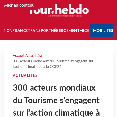
Aller au contenu
NATION
FRANCE
TRANSPORT
HÉBERGEMENT
MICE
MOBILITÉS
Accueil
›
Actualités
›
300 acteurs mondiaux du Tourisme s’engagent sur
l’action climatique à la COP26.
ACTUALITÉS
300 acteurs mondiaux
du Tourisme s’engagent
sur l’action climatique à