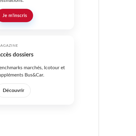
estinations.
Je m'inscris
AGAZINE
ccès dossiers
enchmarks marchés, Icotour et
uppléments Bus&Car.
Découvrir