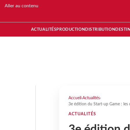
Aller au contenu
ACTUALITÉS
PRODUCTION
DISTRIBUTION
DESTI
Accueil
›
Actualités
›
3e édition du Start-up Game : les 
ACTUALITÉS
3e édition 