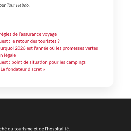
our
Tour Hebdo
.
règles de l’assurance voyage
st : le retour des touristes ?
urquoi 2026 est l'année où les promesses vertes
n légale
est : point de situation pour les campings
 Le fondateur discret »
é du tourisme et de l'hospitalité.