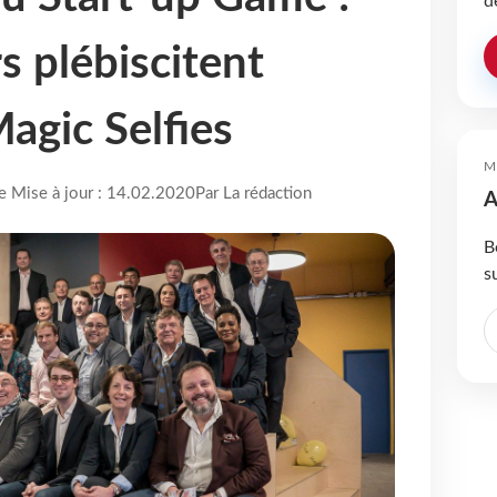
d
s plébiscitent
gic Selfies
M
re Mise à jour : 14.02.2020
Par La rédaction
A
B
s