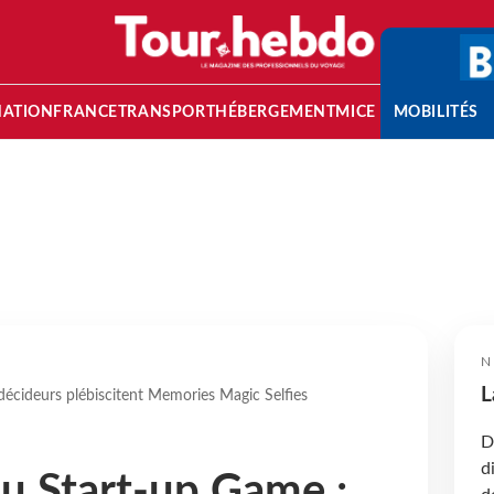
NATION
FRANCE
TRANSPORT
HÉBERGEMENT
MICE
MOBILITÉS
N
L
décideurs plébiscitent Memories Magic Selfies
D
d
du Start-up Game :