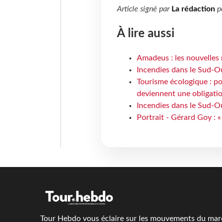
Article signé par
La rédaction
p
À lire aussi
Amadeus : les nouvelles 
Incendies dans le Sud-Oue
Tourisme écologique : po
deviennent une obligatio
Incendies dans le Sud-Ou
Portrait - Gérard Goy : «
Tour Hebdo vous éclaire sur les mouvements du march