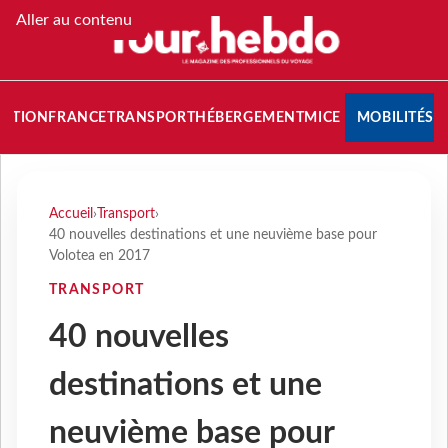
Aller au contenu
NATION
FRANCE
TRANSPORT
HÉBERGEMENT
MICE
MOBILITÉS
Accueil
›
Transport
›
40 nouvelles destinations et une neuvième base pour
Volotea en 2017
TRANSPORT
40 nouvelles
destinations et une
neuvième base pour