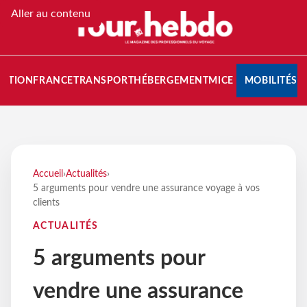
Aller au contenu
NATION
FRANCE
TRANSPORT
HÉBERGEMENT
MICE
MOBILITÉS
Accueil
›
Actualités
›
5 arguments pour vendre une assurance voyage à vos
clients
ACTUALITÉS
5 arguments pour
vendre une assurance