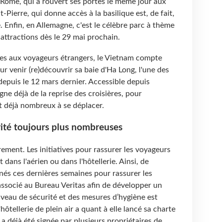
e Rome, qui a rouvert ses portes le même jour aux
t-Pierre, qui donne accès à la basilique est, de fait,
. Enfin, en Allemagne, c'est le célèbre parc à thème
attractions dès le 29 mai prochain.
mées aux voyageurs étrangers, le Vietnam compte
r venir (re)découvrir sa baie d'Ha Long, l'une des
epuis le 12 mars dernier. Accessible depuis
ne déjà de la reprise des croisières, pour
t déjà nombreux à se déplacer.
ité toujours plus nombreuses
rement. Les initiatives pour rassurer les voyageurs
t dans l'aérien ou dans l'hôtellerie. Ainsi, de
nés ces dernières semaines pour rassurer les
 associé au Bureau Veritas afin de développer un
 niveau de sécurité et des mesures d’hygiène est
'hôtellerie de plein air a quant à elle lancé sa charte
a déjà été signée par plusieurs propriétaires de