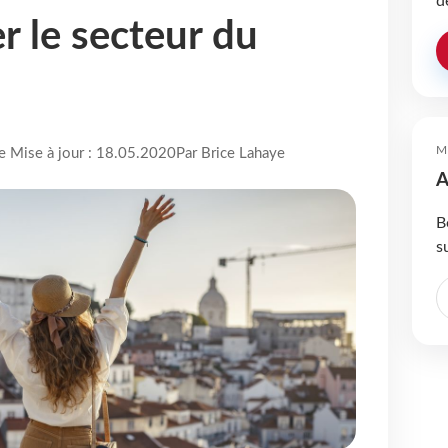
d
r le secteur du
M
re Mise à jour : 18.05.2020
Par Brice Lahaye
A
B
s