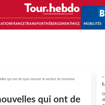
NATION
FRANCE
TRANSPORT
HÉBERGEMENT
MICE
MOBILITÉS
N
lles qui ont de quoi rassurer le secteur du tourisme
L
D
nouvelles qui ont de
d