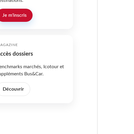
estinations.
Je m'inscris
AGAZINE
ccès dossiers
enchmarks marchés, Icotour et
uppléments Bus&Car.
Découvrir