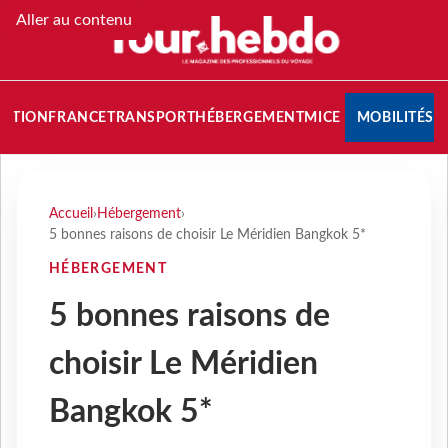
Aller au contenu
NATION
FRANCE
TRANSPORT
HÉBERGEMENT
MICE
MOBILITÉS
Accueil
›
Hébergement
›
5 bonnes raisons de choisir Le Méridien Bangkok 5*
HÉBERGEMENT
5 bonnes raisons de
choisir Le Méridien
Bangkok 5*