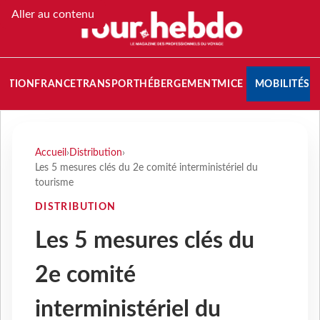
Aller au contenu
NATION
FRANCE
TRANSPORT
HÉBERGEMENT
MICE
MOBILITÉS
Accueil
›
Distribution
›
Les 5 mesures clés du 2e comité interministériel du
tourisme
DISTRIBUTION
Les 5 mesures clés du
2e comité
interministériel du