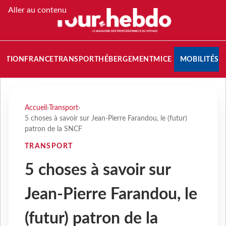
Aller au contenu
NATION
FRANCE
TRANSPORT
HÉBERGEMENT
MICE
MOBILITÉS
Accueil
›
Transport
›
5 choses à savoir sur Jean-Pierre Farandou, le (futur)
patron de la SNCF
TRANSPORT
5 choses à savoir sur
Jean-Pierre Farandou, le
(futur) patron de la