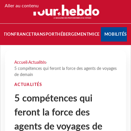
Aller au contenu
NATION
FRANCE
TRANSPORT
HÉBERGEMENT
MICE
MOBILITÉS
Accueil
›
Actualités
›
5 compétences qui feront la force des agents de voyages
de demain
ACTUALITÉS
5 compétences qui
feront la force des
agents de voyages de