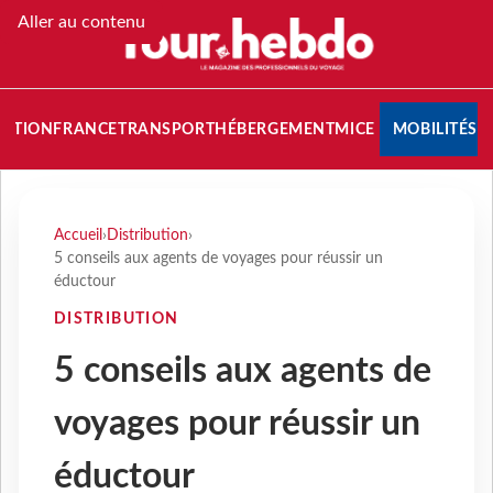
Aller au contenu
NATION
FRANCE
TRANSPORT
HÉBERGEMENT
MICE
MOBILITÉS
Accueil
›
Distribution
›
5 conseils aux agents de voyages pour réussir un
éductour
DISTRIBUTION
5 conseils aux agents de
voyages pour réussir un
éductour