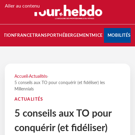
Aller au contenu
NATION
FRANCE
TRANSPORT
HÉBERGEMENT
MICE
MOBILITÉS
Accueil
›
Actualités
›
5 conseils aux TO pour conquérir (et fidéliser) les
Millennials
ACTUALITÉS
5 conseils aux TO pour
conquérir (et fidéliser)