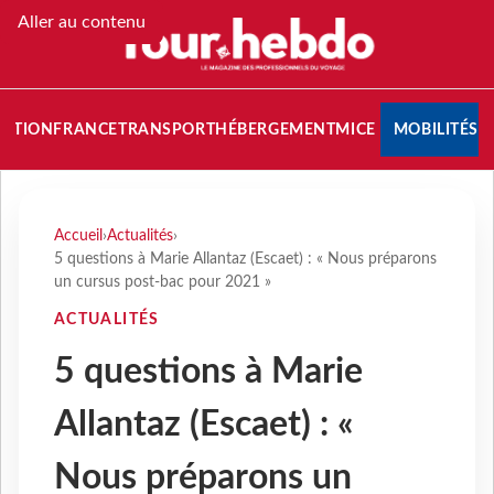
Aller au contenu
NATION
FRANCE
TRANSPORT
HÉBERGEMENT
MICE
MOBILITÉS
Accueil
›
Actualités
›
5 questions à Marie Allantaz (Escaet) : « Nous préparons
un cursus post-bac pour 2021 »
ACTUALITÉS
5 questions à Marie
Allantaz (Escaet) : «
Nous préparons un