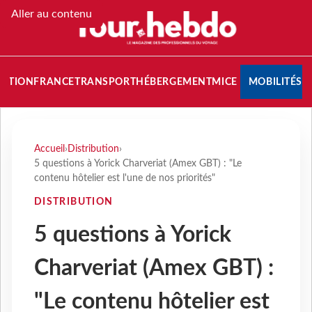
Aller au contenu
NATION
FRANCE
TRANSPORT
HÉBERGEMENT
MICE
MOBILITÉS
Accueil
›
Distribution
›
5 questions à Yorick Charveriat (Amex GBT) : "Le
contenu hôtelier est l'une de nos priorités"
DISTRIBUTION
5 questions à Yorick
Charveriat (Amex GBT) :
"Le contenu hôtelier est