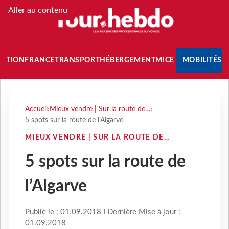
Aller au contenu
NATION
FRANCE
TRANSPORT
HÉBERGEMENT
MICE
MOBILITÉS
Accueil
›
Mieux vendre | Sur la route de…
›
5 spots sur la route de l’Algarve
MIEUX VENDRE | SUR LA ROUTE DE…
5 spots sur la route de
l’Algarve
Publié le : 01.09.2018 I Dernière Mise à jour :
01.09.2018