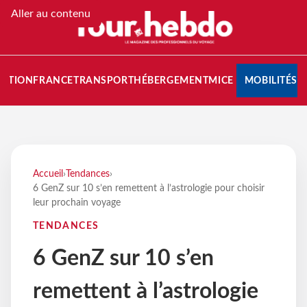
Aller au contenu
NATION
FRANCE
TRANSPORT
HÉBERGEMENT
MICE
MOBILITÉS
Accueil
›
Tendances
›
6 GenZ sur 10 s’en remettent à l’astrologie pour choisir
leur prochain voyage
TENDANCES
6 GenZ sur 10 s’en
remettent à l’astrologie