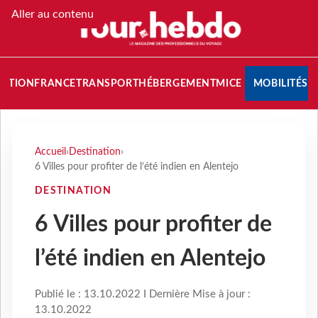
Aller au contenu
NATION
FRANCE
TRANSPORT
HÉBERGEMENT
MICE
MOBILITÉS
Accueil
›
Destination
›
6 Villes pour profiter de l’été indien en Alentejo
DESTINATION
6 Villes pour profiter de
l’été indien en Alentejo
Publié le : 13.10.2022 I Dernière Mise à jour :
13.10.2022