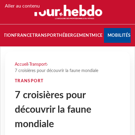
Aller au contenu
NATION
FRANCE
TRANSPORT
HÉBERGEMENT
MICE
MOBILITÉS
Accueil
›
Transport
›
7 croisières pour découvrir la faune mondiale
TRANSPORT
7 croisières pour
découvrir la faune
mondiale