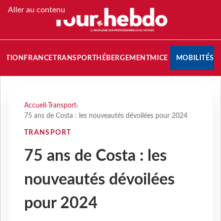
Aller au contenu
NATION
FRANCE
TRANSPORT
HÉBERGEMENT
MICE
MOBILITÉS
Accueil
›
Transport
›
75 ans de Costa : les nouveautés dévoilées pour 2024
TRANSPORT
75 ans de Costa : les
nouveautés dévoilées
pour 2024