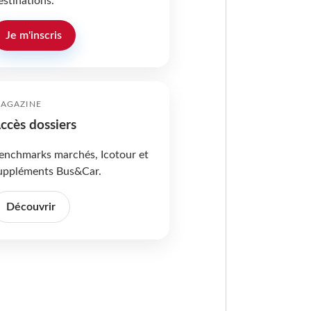
estinations.
Je m'inscris
AGAZINE
ccès dossiers
enchmarks marchés, Icotour et
uppléments Bus&Car.
Découvrir