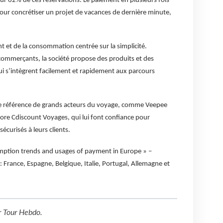
ur 62% de ces réservations. Le paiement en plusieurs fois
our concrétiser un projet de vacances de dernière minute,
 et de la consommation centrée sur la simplicité.
)commerçants, la société propose des produits et des
ui s’intègrent facilement et rapidement aux parcours
de référence de grands acteurs du voyage, comme Veepee
core Cdiscount Voyages, qui lui font confiance pour
curisés à leurs clients.
ption trends and usages of payment in Europe » –
France, Espagne, Belgique, Italie, Portugal, Allemagne et
r
Tour Hebdo
.