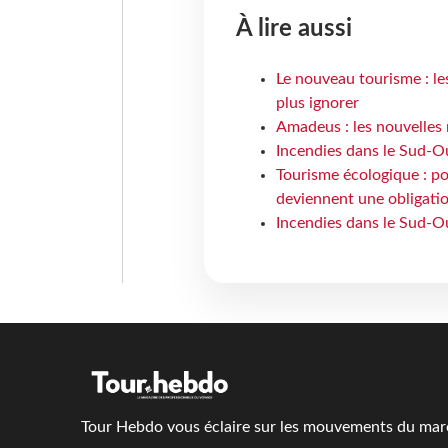
À lire aussi
Le nouveau tourisme : le
plus ignorer
Amadeus : les nouvelles 
Incendies dans le Sud-Oue
Tourisme écologique : po
deviennent une obligatio
Incendies dans le Sud-Ou
Tour Hebdo vous éclaire sur les mouvements du march