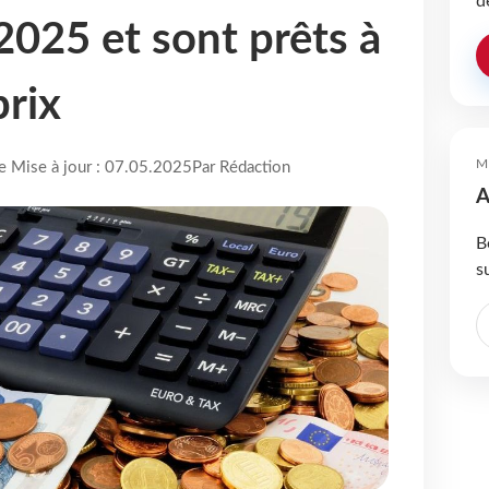
d
2025 et sont prêts à
prix
M
re Mise à jour : 07.05.2025
Par Rédaction
A
B
s