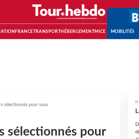
NATION
FRANCE
TRANSPORT
HÉBERGEMENT
MICE
MOBILITÉS
N
rs sélectionnés pour vous
L
D
s sélectionnés pour
d