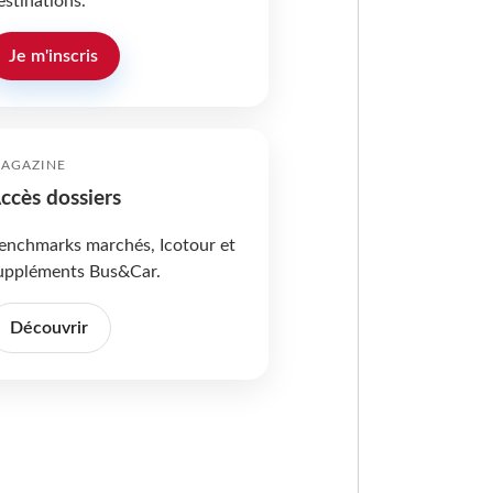
estinations.
Je m'inscris
AGAZINE
ccès dossiers
enchmarks marchés, Icotour et
uppléments Bus&Car.
Découvrir