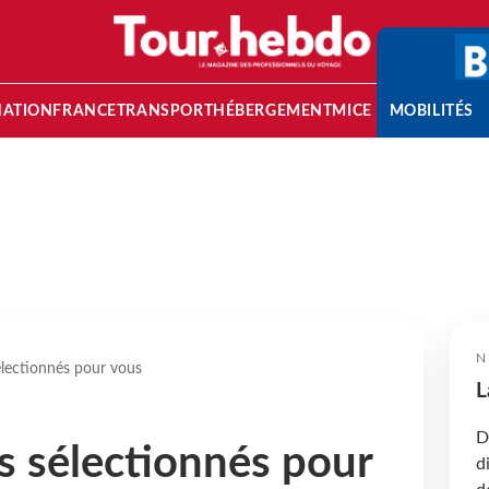
NATION
FRANCE
TRANSPORT
HÉBERGEMENT
MICE
MOBILITÉS
N
électionnés pour vous
L
D
s sélectionnés pour
d