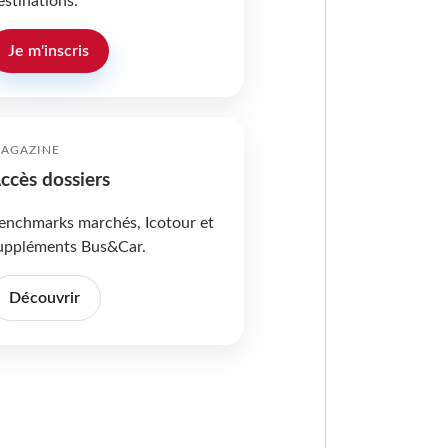
estinations.
Je m'inscris
AGAZINE
ccès dossiers
enchmarks marchés, Icotour et
uppléments Bus&Car.
Découvrir