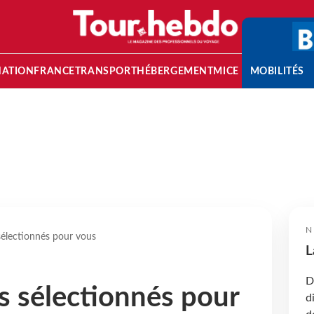
NATION
FRANCE
TRANSPORT
HÉBERGEMENT
MICE
MOBILITÉS
N
sélectionnés pour vous
L
D
s sélectionnés pour
d