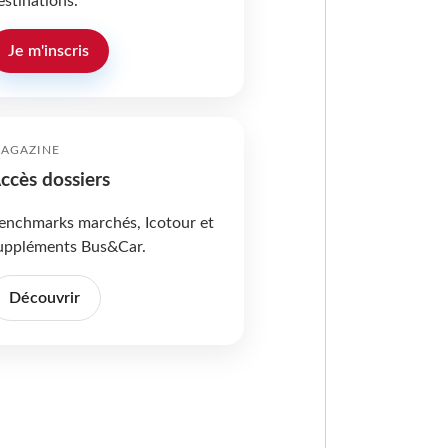
estinations.
Je m'inscris
AGAZINE
ccès dossiers
enchmarks marchés, Icotour et
uppléments Bus&Car.
Découvrir