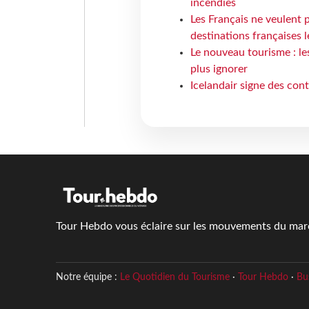
incendies
Les Français ne veulent p
destinations françaises l
Le nouveau tourisme : le
plus ignorer
Icelandair signe des con
Tour Hebdo vous éclaire sur les mouvements du march
Notre équipe :
Le Quotidien du Tourisme
·
Tour Hebdo
·
Bu