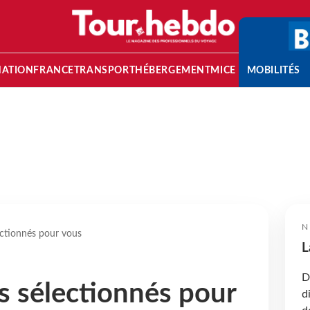
NATION
FRANCE
TRANSPORT
HÉBERGEMENT
MICE
MOBILITÉS
N
ectionnés pour vous
L
D
s sélectionnés pour
d