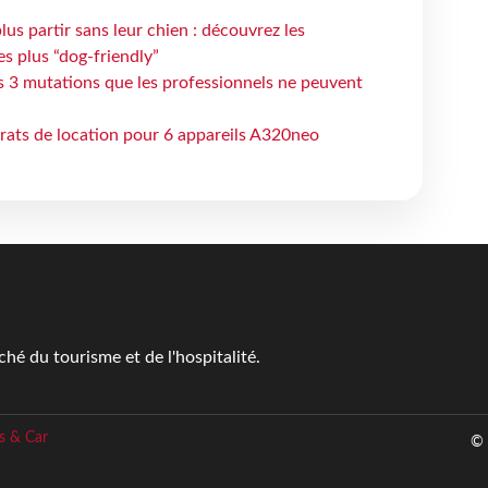
lus partir sans leur chien : découvrez les
es plus “dog-friendly”
s 3 mutations que les professionnels ne peuvent
trats de location pour 6 appareils A320neo
é du tourisme et de l'hospitalité.
s & Car
© 