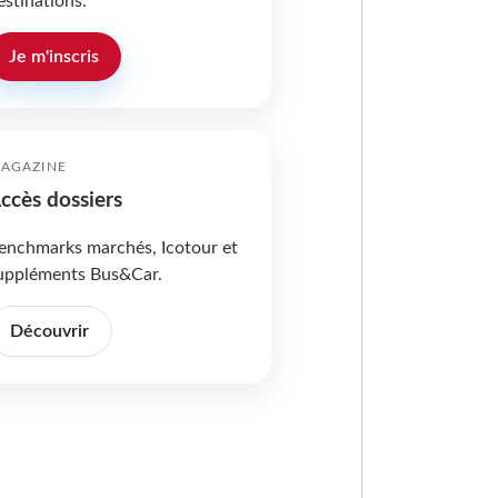
estinations.
Je m'inscris
AGAZINE
ccès dossiers
enchmarks marchés, Icotour et
uppléments Bus&Car.
Découvrir