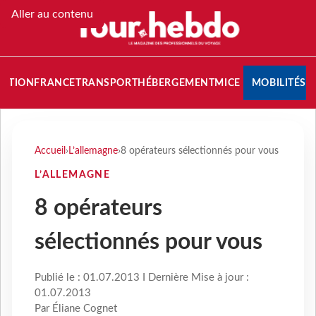
Aller au contenu
NATION
FRANCE
TRANSPORT
HÉBERGEMENT
MICE
MOBILITÉS
Accueil
›
L’allemagne
›
8 opérateurs sélectionnés pour vous
L’ALLEMAGNE
8 opérateurs
sélectionnés pour vous
Publié le : 01.07.2013 I Dernière Mise à jour :
01.07.2013
Par Éliane Cognet