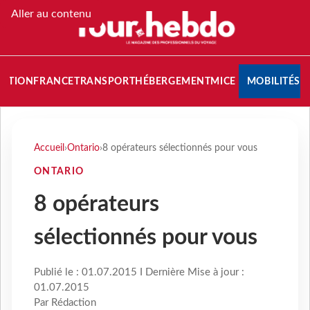
Aller au contenu
NATION
FRANCE
TRANSPORT
HÉBERGEMENT
MICE
MOBILITÉS
Accueil
›
Ontario
›
8 opérateurs sélectionnés pour vous
ONTARIO
8 opérateurs
sélectionnés pour vous
Publié le : 01.07.2015 I Dernière Mise à jour :
01.07.2015
Par Rédaction