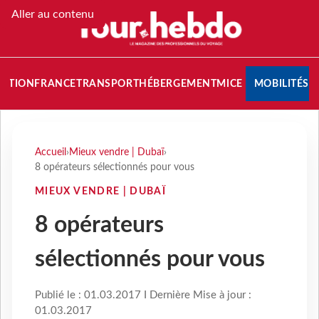
Aller au contenu
NATION
FRANCE
TRANSPORT
HÉBERGEMENT
MICE
MOBILITÉS
Accueil
›
Mieux vendre | Dubaï
›
8 opérateurs sélectionnés pour vous
MIEUX VENDRE | DUBAÏ
8 opérateurs
sélectionnés pour vous
Publié le : 01.03.2017 I Dernière Mise à jour :
01.03.2017