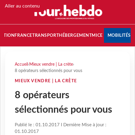
Aller au contenu
NATION
FRANCE
TRANSPORT
HÉBERGEMENT
MICE
MOBILITÉS
Accueil
›
Mieux vendre | La crète
›
8 opérateurs sélectionnés pour vous
MIEUX VENDRE | LA CRÈTE
8 opérateurs
sélectionnés pour vous
Publié le : 01.10.2017 I Dernière Mise à jour :
01.10.2017