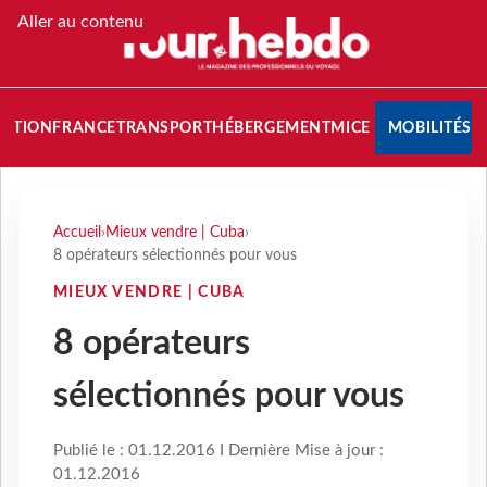
Aller au contenu
NATION
FRANCE
TRANSPORT
HÉBERGEMENT
MICE
MOBILITÉS
Accueil
›
Mieux vendre | Cuba
›
8 opérateurs sélectionnés pour vous
MIEUX VENDRE | CUBA
8 opérateurs
sélectionnés pour vous
Publié le : 01.12.2016 I Dernière Mise à jour :
01.12.2016