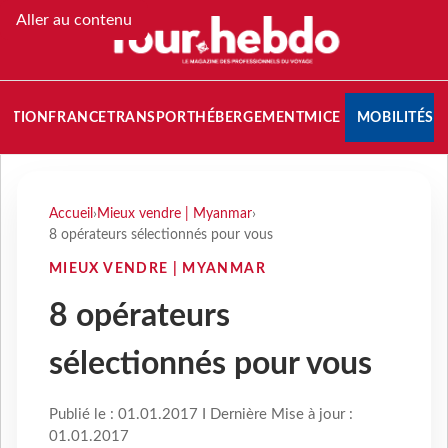
Aller au contenu
NATION
FRANCE
TRANSPORT
HÉBERGEMENT
MICE
MOBILITÉS
Accueil
›
Mieux vendre | Myanmar
›
8 opérateurs sélectionnés pour vous
MIEUX VENDRE | MYANMAR
8 opérateurs
sélectionnés pour vous
Publié le : 01.01.2017 I Dernière Mise à jour :
01.01.2017