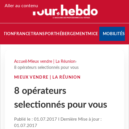
Aller au contenu
NATION
FRANCE
TRANSPORT
HÉBERGEMENT
MICE
MOBILITÉS
Accueil
›
Mieux vendre | La Réunion
›
8 opérateurs selectionnés pour vous
MIEUX VENDRE | LA RÉUNION
8 opérateurs
selectionnés pour vous
Publié le : 01.07.2017 I Dernière Mise à jour :
01.07.2017