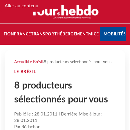
Aller au contenu
NATION
FRANCE
TRANSPORT
HÉBERGEMENT
MICE
MOBILITÉS
Accueil
›
Le Brésil
›
8 producteurs sélectionnés pour vous
LE BRÉSIL
8 producteurs
sélectionnés pour vous
Publié le : 28.01.2011 I Dernière Mise à jour :
28.01.2011
Par Rédaction