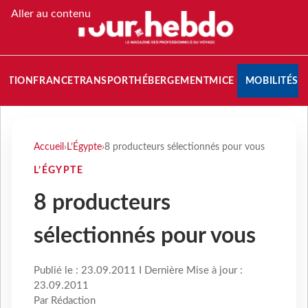
Aller au contenu
NATION
FRANCE
TRANSPORT
HÉBERGEMENT
MICE
MOBILITÉS
Accueil
›
L’Égypte
›
8 producteurs sélectionnés pour vous
L’ÉGYPTE
8 producteurs
sélectionnés pour vous
Publié le : 23.09.2011 I Dernière Mise à jour :
23.09.2011
Par Rédaction